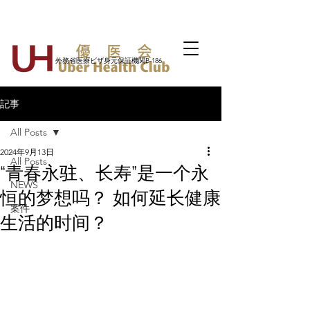
外務省医療ビザ身元保証機関B-186
記事
All Posts
2024年9月13日
All Posts
“青春永驻、长寿”是一个永
NEWS
恒的梦想吗？ 如何延长健康
案件
生活的时间？