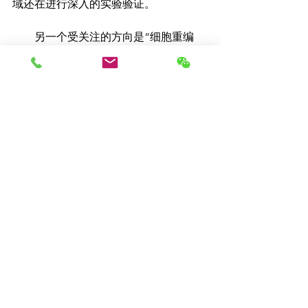
域还在进行深入的实验验证。
        另一个受关注的方向是“细胞重编
程”，该研究由诺贝尔奖获得者山中伸弥
教授发起。研究者尝试通过重编程将衰
老的细胞功能恢复到更年轻的状态。例
如，将中年人的皮肤细胞通过特定药物
处理后，使其恢复到年轻状态。尽管这
一领域的研究仍处于早期阶段，但已经
吸引了大量投资，并且有望在未来为人
类延缓衰老提供全新的治疗手段。
专家评估与未来展望
        抗衰老研究取得了令人鼓舞的进
展，但东京健康老年医学中心主席 
Masahiro Akishita 强调，基础研究仍然
是延长健康预期寿命的关键。抗衰老不