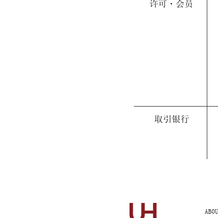
许可・会员
取引银行
ABO