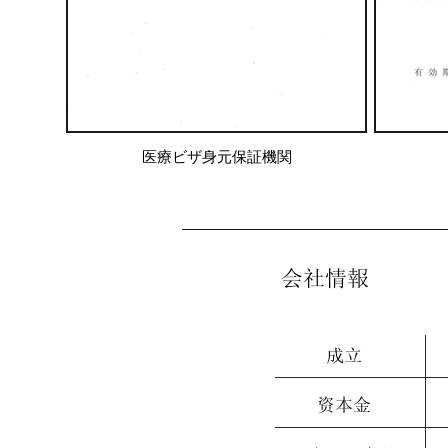
医療ビザ身元保証機関
​会社情報
成立
资本金