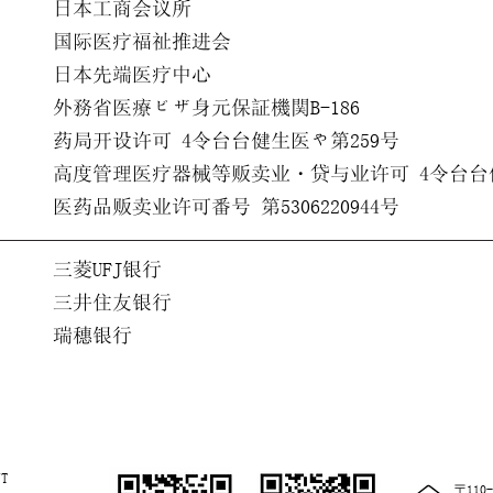
日本工商会议所
国际医疗福祉推进会
日本先端医疗中心
外務省医療ビザ身元保証機関B-186
药局开设许可 4令台台健生医や第259号
高度管理医疗器械等贩卖业・贷与业许可 4令台台健
医药品贩卖业许可番号 第5306220944号
三菱UFJ银行
三井住友银行
瑞穗银行
UT
〒110-