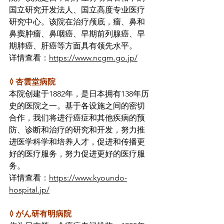
国立研究开发法人、国立高度专业医疗
研究中心。该院在治疗颅底，瘤、鼻和
鼻窦肿瘤、鼻咽癌、早期前列腺癌、早
期肺癌、肝癌等方面具有领先水平。
详情查看：
https://www.ncgm.go.jp/
◊ 杏雲堂病院
本院创建于1882年，是日本拥有138年历
史的医院之一。基于各设施之间的密切
合作，我们将进行癌症和其他疾病的预
防、诊断和治疗的研究和开发，努力推
进医学科学和培养人才，促进和传播更
好的医疗服务，努力促进更好的医疗服
务。
详情查看：
https://www.kyoundo-
hospital.jp/
◊ がん研有明病院