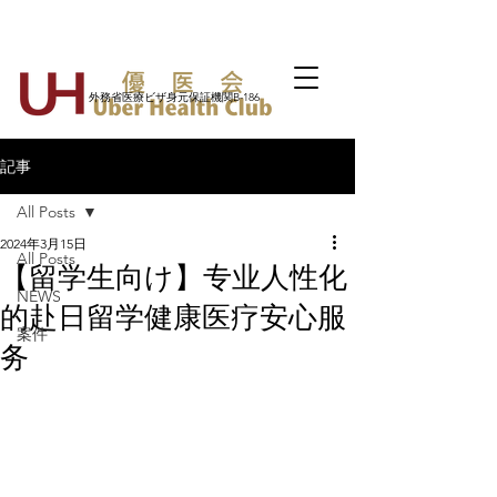
外務省医療ビザ身元保証機関B-186
記事
All Posts
2024年3月15日
All Posts
【留学生向け】专业人性化
NEWS
的赴日留学健康医疗安心服
案件
务