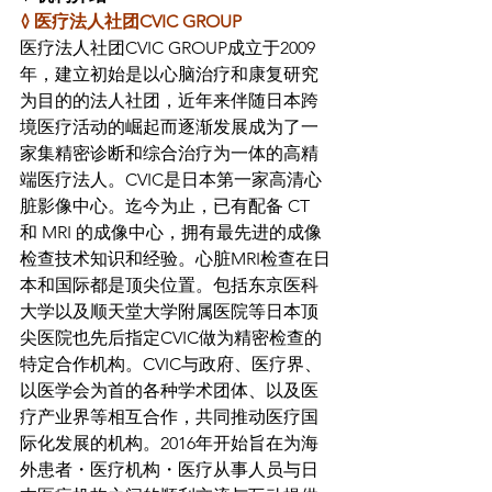
◊ 医疗法人社团CVIC GROUP
医疗法人社团CVIC GROUP成立于2009
年，建立初始是以心脑治疗和康复研究
为目的的法人社团，近年来伴随日本跨
境医疗活动的崛起而逐渐发展成为了一
家集精密诊断和综合治疗为一体的高精
端医疗法人。CVIC是日本第一家高清心
脏影像中心。迄今为止，已有配备 CT 
和 MRI 的成像中心，拥有最先进的成像
检查技术知识和经验。心脏MRI检查在日
本和国际都是顶尖位置。包括东京医科
大学以及顺天堂大学附属医院等日本顶
尖医院也先后指定CVIC做为精密检查的
特定合作机构。CVIC与政府、医疗界、
以医学会为首的各种学术团体、以及医
疗产业界等相互合作，共同推动医疗国
际化发展的机构。2016年开始旨在为海
外患者・医疗机构・医疗从事人员与日