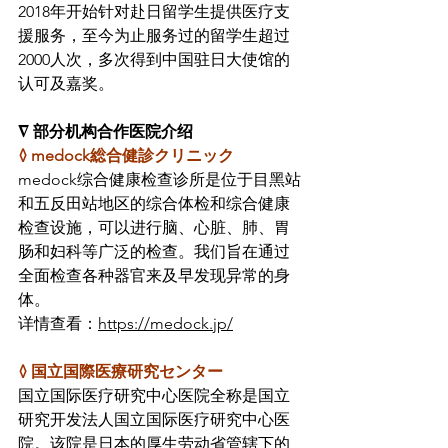
2018年开始针对赴日留学生提供医疗支
援服务，至今为止服务过的留学生超过
2000人次，多次得到中国驻日大使馆的
认可及嘉奖。
∇ 部分机构合作医院介绍
◊ medock総合健診クリニック
medock综合健康检查诊所是位于目黑站
和五反田站地区的综合体检和综合健康
检查设施，可以进行脑、心脏、肺、胃
肠和妇科等广泛的检查。我们旨在通过
全面检查各种器官来及早发现异常的身
体。
详情查看：
https://medock.jp/
◊ 国立国際医療研究センター
国立国际医疗研究中心医院全称是国立
研究开发法人国立国际医疗研究中心医
院。该院是日本的厚生劳动省管辖下的